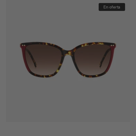
HER
0245/S
En oferta