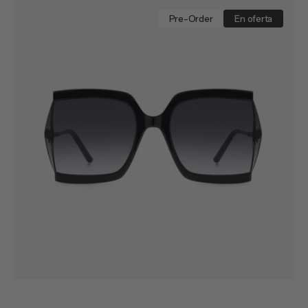
venta
HER
0216/G/S
Pre-Order
En oferta