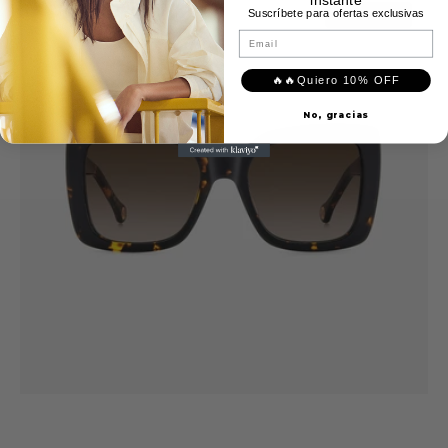
Suscríbete para ofertas exclusivas
0258/G/S
En oferta
Email
🔥🔥Quiero 10% OFF
No, gracias