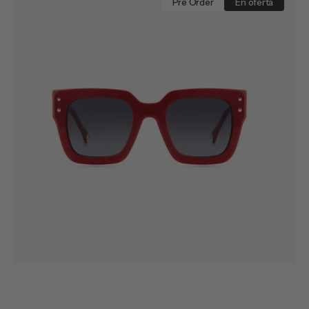
0255/S
Pre Order
En oferta