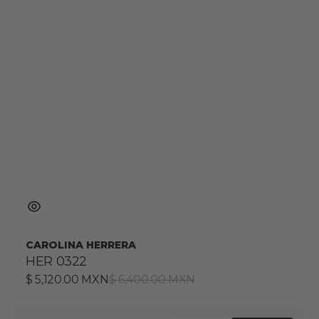
CAROLINA HERRERA
HER 0322
Precio
$ 5,120.00 MXN
Precio
$ 6,400.00 MXN
de
habitual
venta
HER