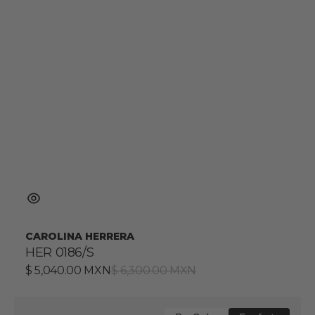
CAROLINA HERRERA
HER 0186/S
Precio
$ 5,040.00 MXN
Precio
$ 6,300.00 MXN
de
habitual
venta
HER