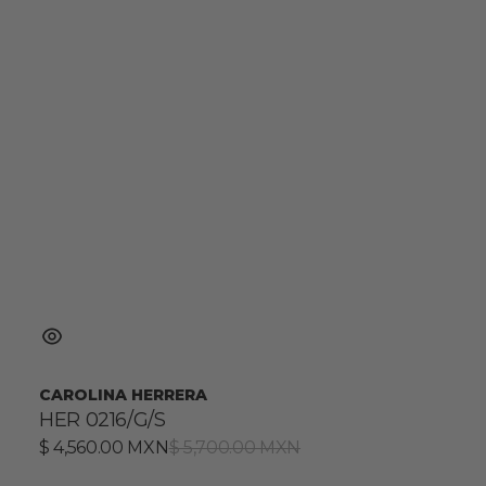
CAROLINA HERRERA
HER 0216/G/S
Precio
$ 4,560.00 MXN
Precio
$ 5,700.00 MXN
de
habitual