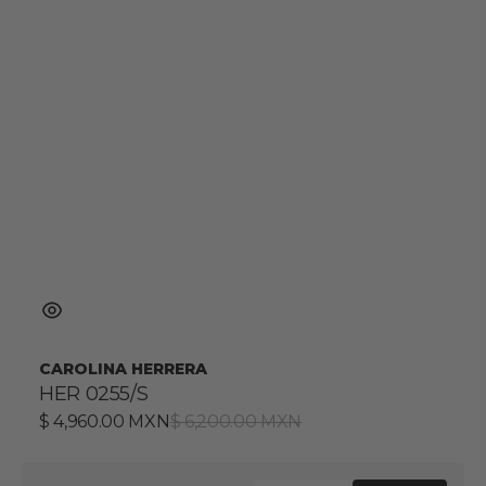
CAROLINA HERRERA
HER 0255/S
Precio
$ 4,960.00 MXN
Precio
$ 6,200.00 MXN
de
habitual
venta
HER