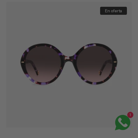
venta
HER
0177/S
En oferta
1