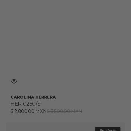
CAROLINA HERRERA
HER 0250/S
Precio
$ 2,800.00 MXN
Precio
$ 3,500.00 MXN
de
habitual
venta
HER
En oferta