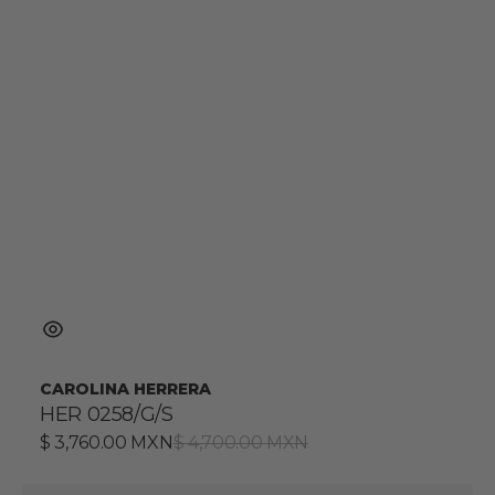
CAROLINA HERRERA
HER 0258/G/S
Precio
$ 3,760.00 MXN
Precio
$ 4,700.00 MXN
de
habitual
venta
HER