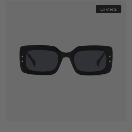
venta
HER
0187/S
En oferta