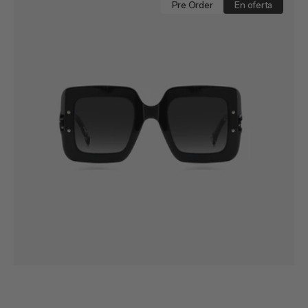
0322
Pre Order
En oferta