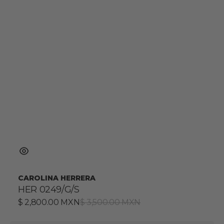
CAROLINA HERRERA
HER 0249/G/S
Precio
$ 2,800.00 MXN
Precio
$ 3,500.00 MXN
de
habitual
venta