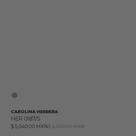
CAROLINA HERRERA
HER 0187/S
Precio
$ 5,040.00 MXN
Precio
$ 6,300.00 MXN
de
habitual