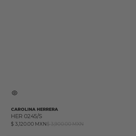
CAROLINA HERRERA
HER 0245/S
Precio
$ 3,120.00 MXN
Precio
$ 3,900.00 MXN
de
habitual