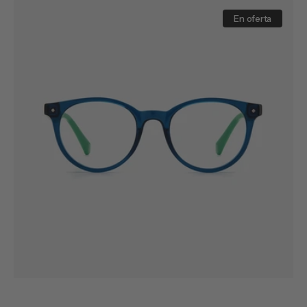
venta
PLD
D814
En oferta