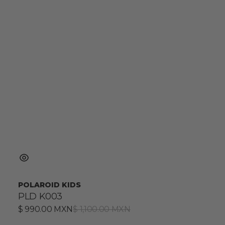
POLAROID KIDS
PLD K003
Precio
$ 990.00 MXN
Precio
$ 1,100.00 MXN
de
habitual