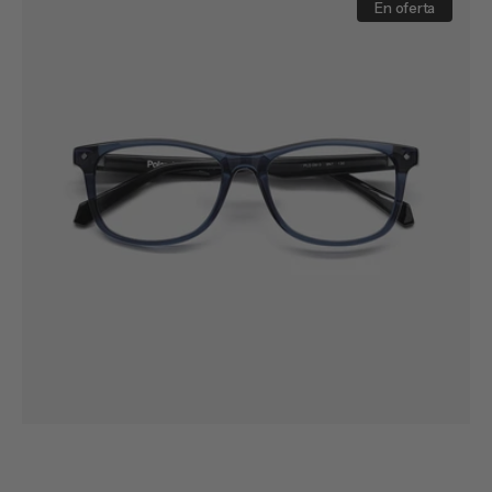
D813
En oferta