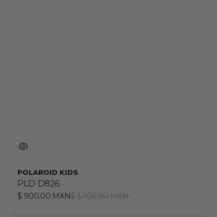
POLAROID KIDS
PLD D826
Precio
$ 900.00 MXN
Precio
$ 1,000.00 MXN
de
habitual
venta