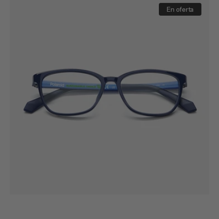
D826
En oferta