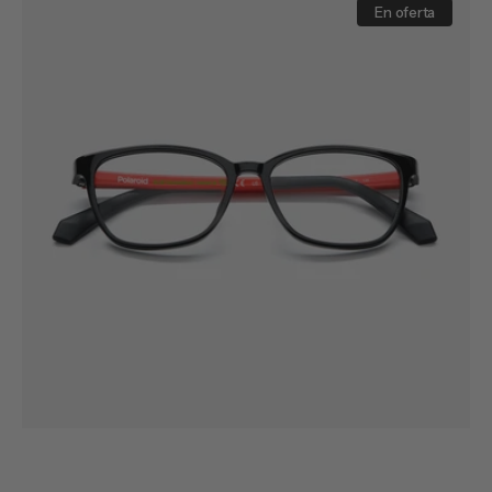
D826
En oferta