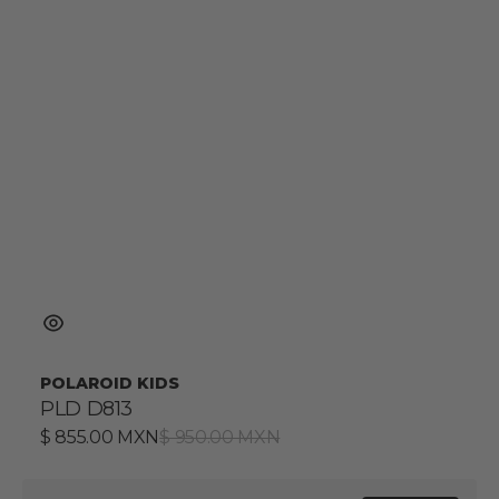
POLAROID KIDS
PLD D813
Precio
$ 855.00 MXN
Precio
$ 950.00 MXN
de
habitual
venta
PLD