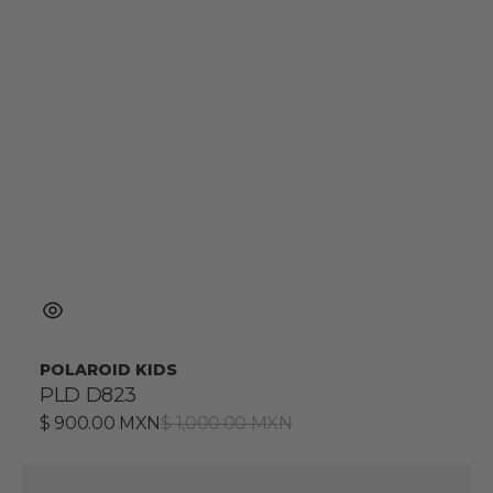
POLAROID KIDS
PLD D823
Precio
$ 900.00 MXN
Precio
$ 1,000.00 MXN
de
habitual
venta
PLD