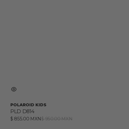
POLAROID KIDS
PLD D814
Precio
$ 855.00 MXN
Precio
$ 950.00 MXN
de
habitual