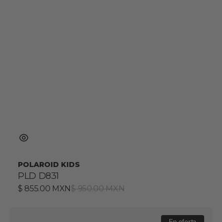
POLAROID KIDS
PLD D831
Precio
$ 855.00 MXN
Precio
$ 950.00 MXN
de
habitual
venta
PLD
En oferta