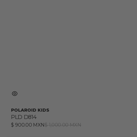
POLAROID KIDS
PLD D814
Precio
$ 900.00 MXN
Precio
$ 1,000.00 MXN
de
habitual