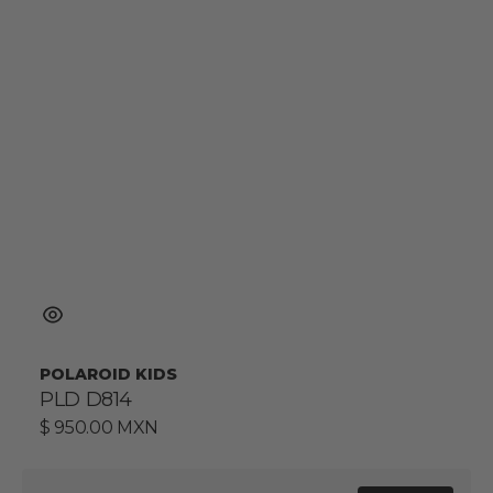
POLAROID KIDS
PLD D814
Precio
$ 950.00 MXN
habitual
PLD