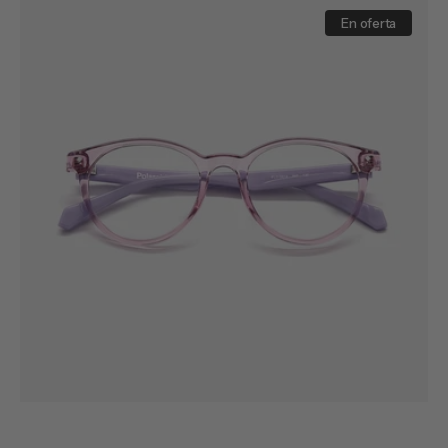
PLD
D814
En oferta