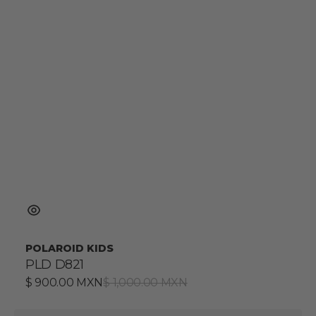
POLAROID KIDS
PLD D821
Precio
$ 900.00 MXN
Precio
$ 1,000.00 MXN
de
habitual
venta
PLD