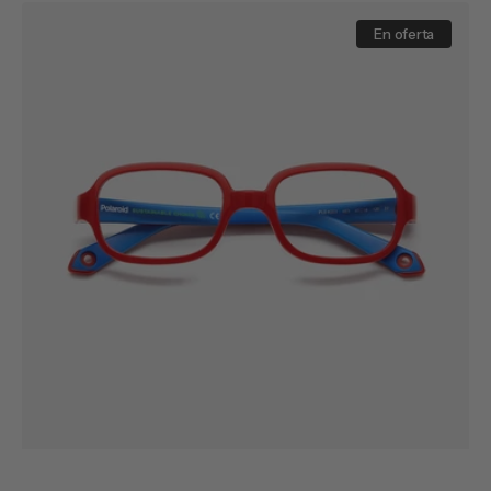
venta
PLD
K003
En oferta