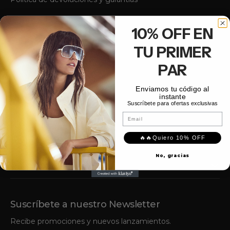
Rastrea tu pedido
10% OFF EN
Facturación
TU PRIMER
Gastos y tiempos de envío
PAR
Contáctanos
Enviamos tu código al
instante
Suscríbete para ofertas exclusivas
Reseñas
Email
Información legal
🔥🔥Quiero 10% OFF
No, gracias
The Aleph
Suscríbete a nuestro Newsletter
Recibe promociones y nuevos lanzamientos.