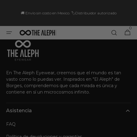
Ir
directamente
🚚 Envío sin costo en Mexico. 🏷️Distribuidor autorizado
al contenido
0
0
Carrito
artículo
En The Aleph Eyewear, creemos que el mundo es tan
vasto como lo puedas ver. Inspirados en "El Aleph" de
Borges, comprendemos que cada mirada es única y
contiene en sí un microcosmos infinito.
Asistencia
FAQ
Política de devoluciones y garantías