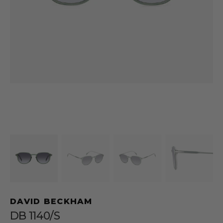
1
en
vista
de
galería
DAVID BECKHAM
DB 1140/S