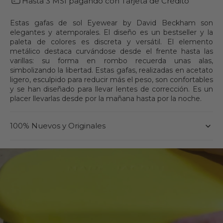
Hasta 3 MSI pagando con Tarjeta de Crédito
DB
DB
1140/S
1140/S
Estas gafas de sol Eyewear by David Beckham son
elegantes y atemporales. El diseño es un bestseller y la
paleta de colores es discreta y versátil. El elemento
metálico destaca curvándose desde el frente hasta las
varillas: su forma en rombo recuerda unas alas,
simbolizando la libertad. Estas gafas, realizadas en acetato
ligero, esculpido para reducir más el peso, son confortables
y se han diseñado para llevar lentes de corrección. Es un
placer llevarlas desde por la mañana hasta por la noche.
100% Nuevos y Originales