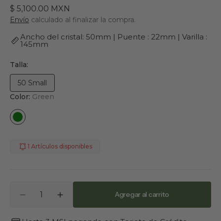
Precio
$ 5,100.00 MXN
habitual
Envío
calculado al finalizar la compra.
Ancho del cristal: 50mm | Puente : 22mm | Varilla :
145mm
Talla:
50 Small
Variante
Color:
Green
agotada
o
no
Green
disponible
1 Artículos disponibles
Cantidad
Agregar al carrito
Reducir
Aumentar
cantidad
cantidad
para
para