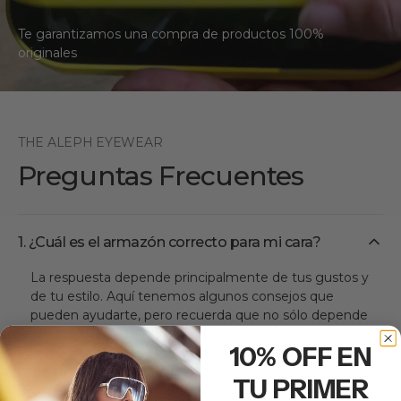
Te garantizamos una compra de productos 100%
originales
THE ALEPH EYEWEAR
Preguntas Frecuentes
1. ¿Cuál es el armazón correcto para mi cara?
La respuesta depende principalmente de tus gustos y
de tu estilo. Aquí tenemos algunos consejos que
pueden ayudarte, pero recuerda que no sólo depende
de la forma de tu cara sino de lo que quieres
10% OFF EN
proyectar. ¡Tú eres quien define cómo ves el mundo!
TU PRIMER
Cara ovalada:
tu rostro es equilibrado,