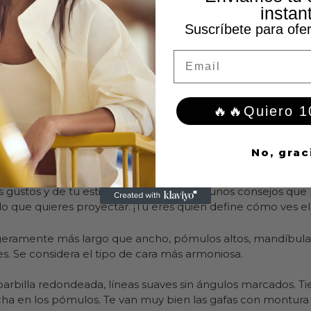
instan
Suscríbete para ofer
Email
🔥🔥Quiero 
No, grac
 gustos y de tu estilo. Aquí tenemos algunos consejos qu
lo que quieres proyectar. ¡Tú eres quien define cómo ves e
 ligeramente más largo que ancho, pómulos altos, mandíbul
s. Se considera el tipo de cara más armoniosa.
 barbilla redondeada, líneas suaves sin ángulos marcados. Ti
a en los pómulos. Te van muy bien las gafas con montura 