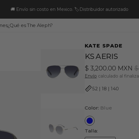
🚚 Envío sin costo en Mexico. 🏷️Distribuidor autorizado
nes
¿Qué es The Aleph?
Acerca de The
Aleph
Aleph Experience
The Aleph Book Clu
KATE SPADE
KS AERIS
Manifiesto
$ 3,200.00 MXN
$
Nuestra marca
Precio
P
Envío
calculado al finaliz
de
h
52 | 18 | 140
venta
Color:
Blue
Blue
Talla: