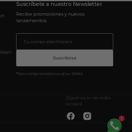
Suscríbete a nuestro Newsletter
Recibe promociones y nuevos
eph
lanzamientos.
Tu
correo
electrónico
 Aleph
Suscribirse
*Nos comprometemos al no SPAM
¡Síguenos en las redes
sociales!
1
Facebook
Instagram