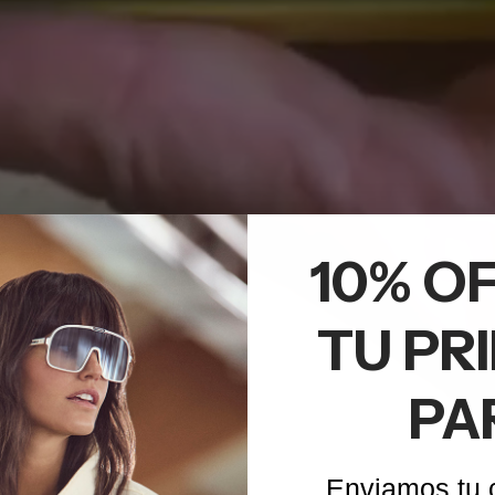
10% OF
TU PR
PA
Enviamos tu 