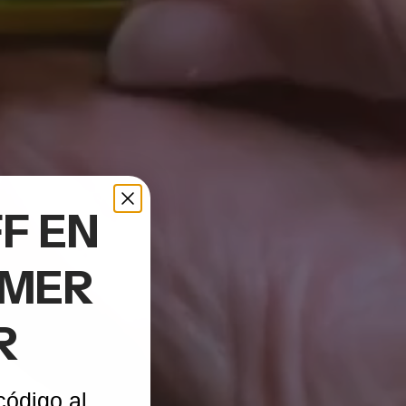
F EN
IMER
R
código al