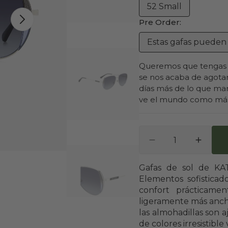
52 Small
Variante
Pre Order:
Abrir
agotada
elemento
o
multimedi
Estas gafas pueden 
2
no
en
disponible
vista
Queremos que tengas 
de
se nos acaba de agotar
galería
días más de lo que mar
ve el mundo como más 
Cantidad
Reducir
Aument
cantidad
cantida
para
para
Gafas de sol de KAT
KS
KS
Elementos sofisticad
AERIS
AERIS
confort prácticame
ligeramente más ancho 
las almohadillas son 
de colores irresistible