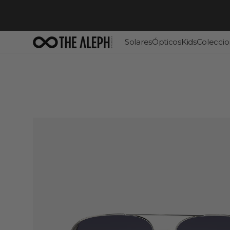
Ir
directamente
al contenido
Solares
Ópticos
Kids
Coleccio
Carolina Herrera
Carrera
The Aleph Style
The 
Carrera
David Beckham
David Beckham
Marc Jacobs
Kate Spade
Boss
Polaroid
Tommy Hilfiger
Marc Jacobs