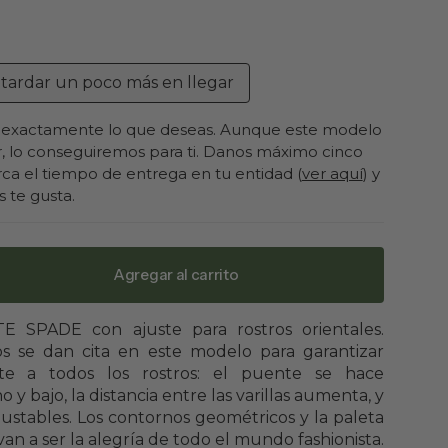
a
tardar un poco más en llegar
Variante
agotada
exactamente lo que deseas. Aunque este modelo
o
, lo conseguiremos para ti. Danos máximo cinco
no
ca el tiempo de entrega en tu entidad (
ver aquí
) y
disponible
te gusta.
Agregar al carrito
ar
d
E SPADE con ajuste para rostros orientales.
os se dan cita en este modelo para garantizar
nte a todos los rostros: el puente se hace
y bajo, la distancia entre las varillas aumenta, y
ajustables. Los contornos geométricos y la paleta
 van a ser la alegría de todo el mundo fashionista.