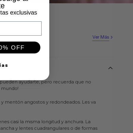
te
tas exclusivas
Ver Más
10% OFF
ias
e pueden ayudarte, pero recuerda que no
l mundo!
a y mentón angostos y redondeados. Les va
enes casi la misma longitud y anchura. La
ancha y lentes cuadrangulares o de formas