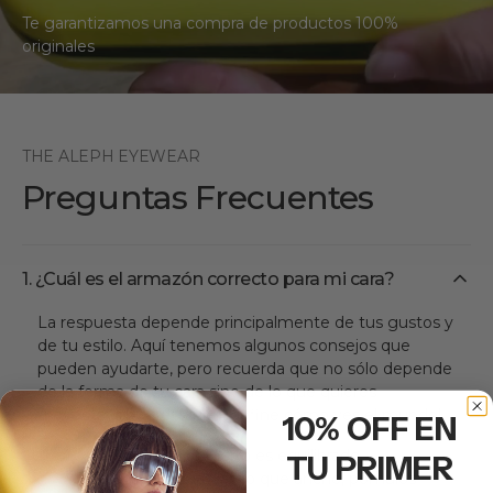
Te garantizamos una compra de productos 100%
originales
THE ALEPH EYEWEAR
Preguntas Frecuentes
1. ¿Cuál es el armazón correcto para mi cara?
La respuesta depende principalmente de tus gustos y
de tu estilo. Aquí tenemos algunos consejos que
pueden ayudarte, pero recuerda que no sólo depende
de la forma de tu cara sino de lo que quieres
proyectar. ¡Tú eres quien define cómo ves el mundo!
10% OFF EN
Cara ovalada:
tu rostro es equilibrado,
TU PRIMER
ligeramente más largo que ancho, pómulos