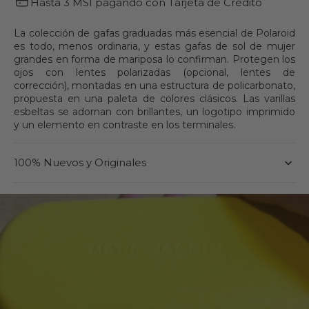
Hasta 3 MSI pagando con Tarjeta de Crédito
PLD
PLD
4154/S/X
4154/S/X
La colección de gafas graduadas más esencial de Polaroid
es todo, menos ordinaria, y estas gafas de sol de mujer
grandes en forma de mariposa lo confirman. Protegen los
ojos con lentes polarizadas (opcional, lentes de
corrección), montadas en una estructura de policarbonato,
propuesta en una paleta de colores clásicos. Las varillas
esbeltas se adornan con brillantes, un logotipo imprimido
y un elemento en contraste en los terminales.
100% Nuevos y Originales