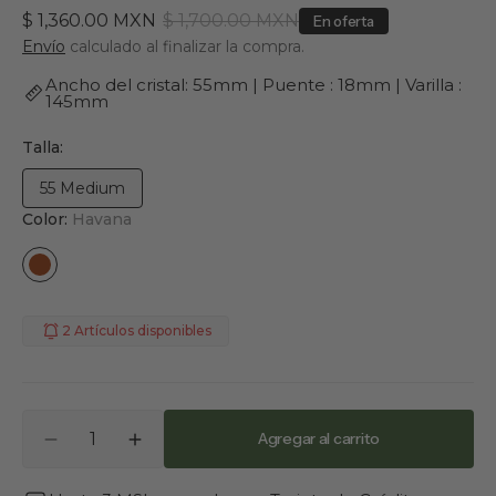
$ 1,360.00 MXN
$ 1,700.00 MXN
En oferta
Precio
Precio
Envío
calculado al finalizar la compra.
de
habitual
Ancho del cristal: 55mm | Puente : 18mm | Varilla :
venta
145mm
Talla:
55 Medium
Variante
Color:
Havana
agotada
o
no
Havana
disponible
2 Artículos disponibles
Cantidad
Agregar al carrito
Reducir
Aumentar
cantidad
cantidad
para
para