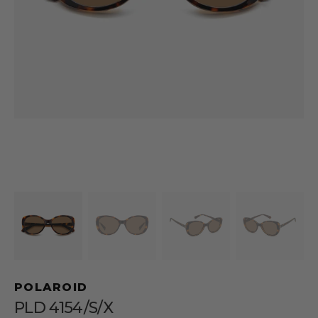
1
en
vista
de
galería
POLAROID
PLD 4154/S/X