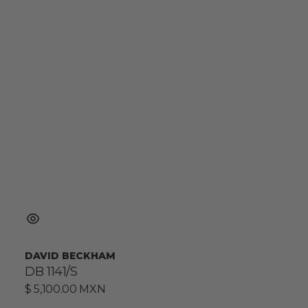
DAVID BECKHAM
DB 1141/S
Precio
$ 5,100.00 MXN
habitual