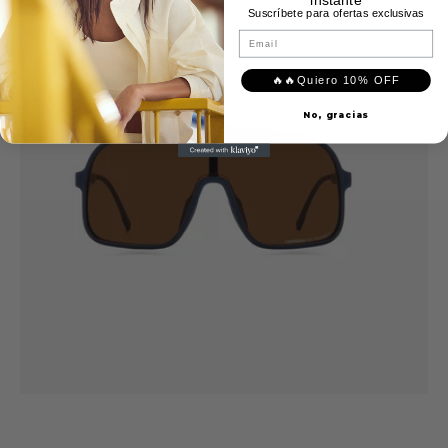
Suscríbete para ofertas exclusivas
SPORT
Pre Order
11/S
Email
🔥🔥Quiero 10% OFF
No, gracias