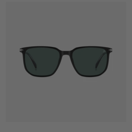
rayas
DB
1141/S