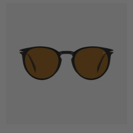
DB
1139/S