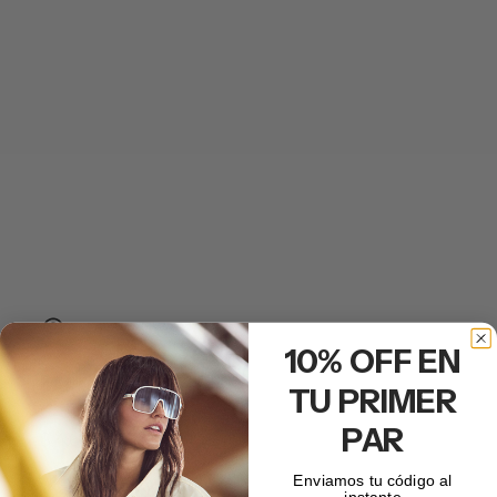
10% OFF EN
CARRERA
TU PRIMER
C SPORT 11/S
PAR
Precio
$ 4,600.00 MXN
habitual
Enviamos tu código al
C
instante