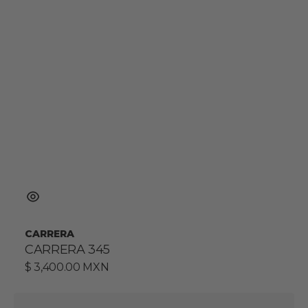
CARRERA
CARRERA 345
Precio
$ 3,400.00 MXN
habitual
TH