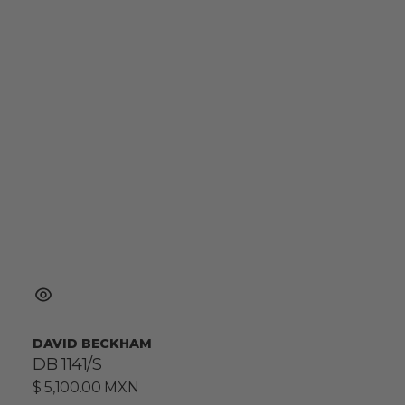
DAVID BECKHAM
DB 1141/S
Precio
$ 5,100.00 MXN