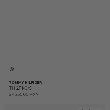
TOMMY HILFIGER
TH 2111/G/S
Precio
$ 4,230.00 MXN
habitual
CARRERA