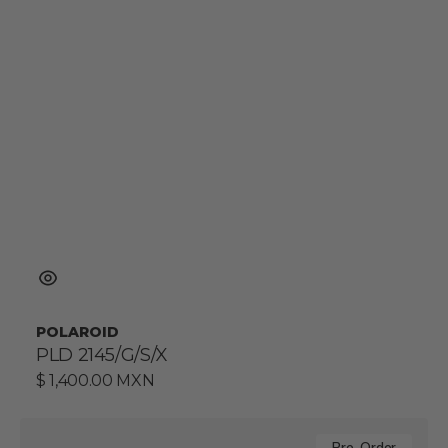
POLAROID
PLD 2145/G/S/X
Precio
$ 1,400.00 MXN
habitual
TH
Pre-Order