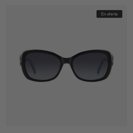
habitual
ELOWEN/G/S
En oferta