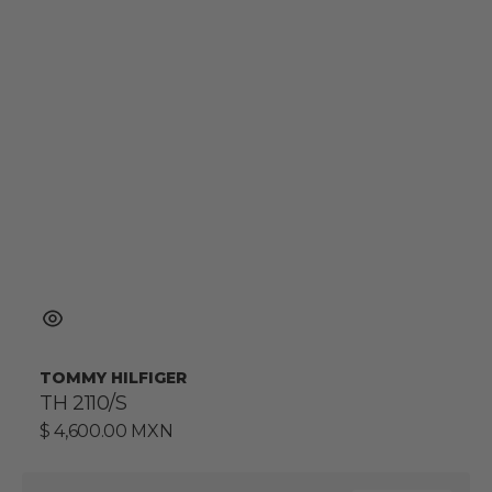
TOMMY HILFIGER
TH 2110/S
Precio
$ 4,600.00 MXN
habitual
C