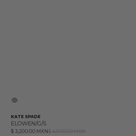
KATE SPADE
ELOWEN/G/S
Precio
$ 3,200.00 MXN
Precio
$ 4,000.00 MXN