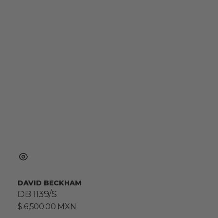
DAVID BECKHAM
DB 1139/S
Precio
$ 6,500.00 MXN
habitual