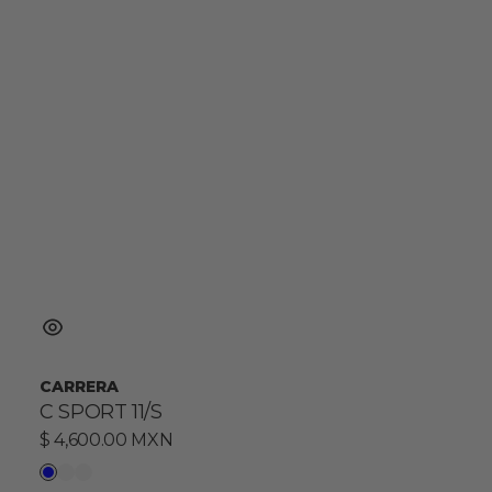
CARRERA
C SPORT 11/S
Precio
$ 4,600.00 MXN
habitual
Blue
A
Multicolor